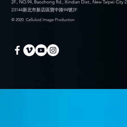
2F., NO.94, Baozhong Rd., Xindian Dist., New Taipei City 
23144新北市新店區寶中路94號2F
© 2020 Celluloid Image Production