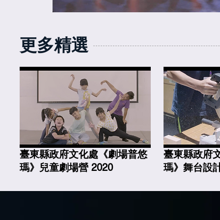
​更多精選
臺東縣政府文化處《劇場普悠
臺東縣政府
瑪》兒童劇場營 2020
瑪》舞台設計班