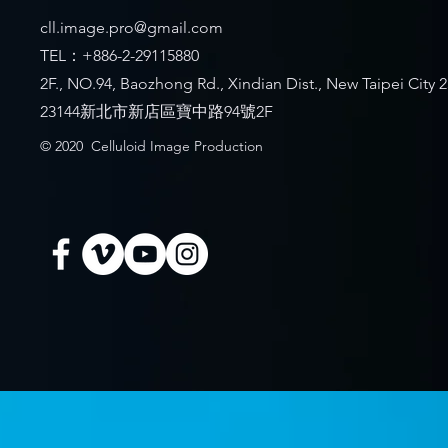
cll.image.pro@gmail.com
TEL：+886-2-29115880
2F., NO.94, Baozhong Rd., Xindian Dist., New Taipei City 
23144新北市新店區寶中路94號2F
© 2020 Celluloid Image Production