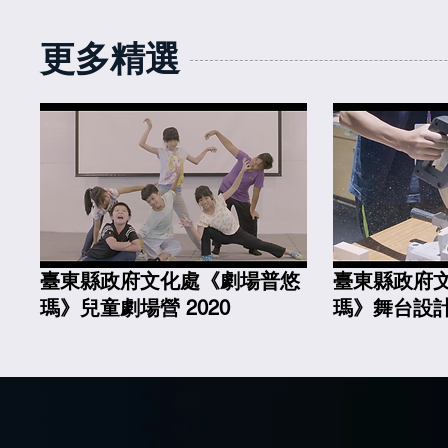
​更多精選
臺東縣政府文化處《劇場普悠
臺東縣政府
瑪》兒童劇場營 2020
瑪》舞台設計班