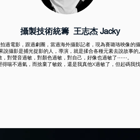
攝製技術統籌 王志杰 Jacky
，拍過電影，跟過劇團，當過海外攝影記者，現為賽璐珞映像的
如果說攝影是捕光捉影的人，導演，就是揉合各種元素去說故事的
敏，對聲音過敏，對顏色過敏，對自己，好像也過敏了⋯⋯。
壓得喘不過氣，而捨棄了敏銳，還是我真他X過敏了，但起碼我